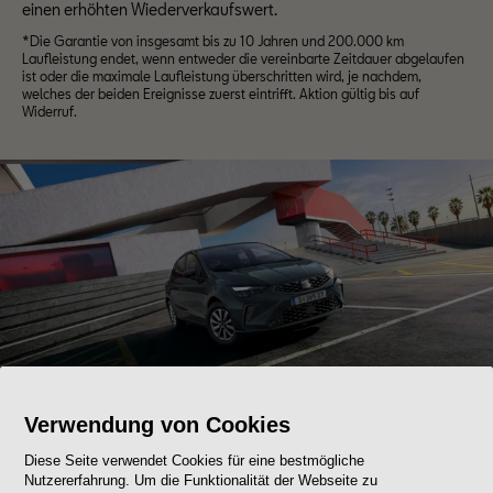
einen erhöhten Wiederverkaufswert.
*Die Garantie von insgesamt bis zu 10 Jahren und 200.000 km
Laufleistung endet, wenn entweder die vereinbarte Zeitdauer abgelaufen
ist oder die maximale Laufleistung überschritten wird, je nachdem,
welches der beiden Ereignisse zuerst eintrifft. Aktion gültig bis auf
Widerruf.
Verwendung von Cookies
Diese Seite verwendet Cookies für eine bestmögliche
SEAT Ibiza - Reference Edition
Nutzererfahrung. Um die Funktionalität der Webseite zu