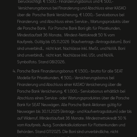
berücksichtigt: € 1.500,- Finanzierungsbonus und € 500,-
Versicherungsbonus bei Finanzierung und Abschluss einer KASKO
über die Porsche Bank Versicherung, € 1.000,- Servicebonus bei
Finanzierung und Abschluss eines Service-, Wartungsprodukts über
die Porsche Bank. Für Porsche Bank Boni gilt: für Privatkunden,
Mindestlaufzeit 36 Monate, Mindest-Nettokredit 50 % vom
Kaufpreis. Gültig bis 05.11.2026 (Kaufvertrags-/Antragsdatum). Boni
sind unverbindl., nicht kart. Nachlässe inkl. MwSt. und NoVA. Boni
sind unverbindl., nicht kart. Nachlässe inkl. USt. und NoVA.
Symbolfoto. Stand 08/2026.
Porsche Bank Finanzierungsbonus € 1.500,- brutto für alle SEAT
Modelle für Privatkunden, € 500,- Versicherungsbonus bei
Finanzierung und Abschluss einer KASKO Versicherung über die
Porsche Bank Versicherung. € 1.000,- Servicebonus erhältlich bei
Abschluss eines Service- oder Wartungsproduktes über die Porsche
Bank für SEAT Neuwägen. Alle Porsche Bank Aktionen gültig für
Neuwagen bis 30.11.2025 (Antrags- und Kaufvertragsdatum) oder bis
auf Widerruf. Mindestlaufzeit 36 Monate. Mindestnettokredit 50 %
vom Kaufpreis. Ausg. Sonderkalkulationen für Flottenkunden und
Behörden. Stand 07/2025. Die Boni sind unverbindliche, nicht