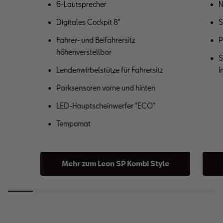
6-Lautsprecher
N
Digitales Cockpit 8"
S
Fahrer- und Beifahrersitz
P
höhenverstellbar
S
Lendenwirbelstütze für Fahrersitz
I
Parksensoren vorne und hinten
LED-Hauptscheinwerfer "ECO"
Tempomat
Mehr zum Leon SP Kombi Style