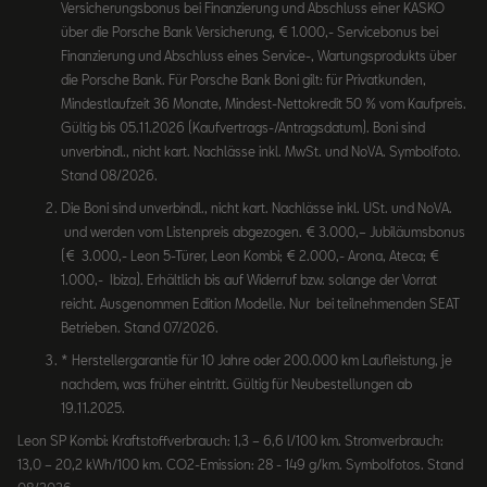
Versicherungsbonus bei Finanzierung und Abschluss einer KASKO
über die Porsche Bank Versicherung, € 1.000,- Servicebonus bei
Finanzierung und Abschluss eines Service-, Wartungsprodukts über
die Porsche Bank. Für Porsche Bank Boni gilt: für Privatkunden,
Mindestlaufzeit 36 Monate, Mindest-Nettokredit 50 % vom Kaufpreis.
Gültig bis 05.11.2026 (Kaufvertrags-/Antragsdatum). Boni sind
unverbindl., nicht kart. Nachlässe inkl. MwSt. und NoVA. Symbolfoto.
Stand 08/2026.
Die Boni sind unverbindl., nicht kart. Nachlässe inkl. USt. und NoVA.
und werden vom Listenpreis abgezogen. € 3.000,– Jubiläumsbonus
(€ 3.000,- Leon 5-Türer, Leon Kombi; € 2.000,- Arona, Ateca; €
1.000,- Ibiza). Erhältlich bis auf Widerruf bzw. solange der Vorrat
reicht. Ausgenommen Edition Modelle. Nur bei teilnehmenden SEAT
Betrieben. Stand 07/2026.
* Herstellergarantie für 10 Jahre oder 200.000 km Laufleistung, je
nachdem, was früher eintritt. Gültig für Neubestellungen ab
19.11.2025.
Leon SP Kombi: Kraftstoffverbrauch: 1,3 – 6,6 l/100 km. Stromverbrauch:
13,0 – 20,2 kWh/100 km. CO2-Emission: 28 - 149 g/km. Symbolfotos. Stand