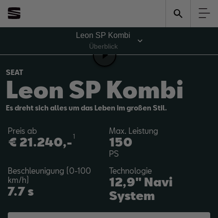
Leon SP Kombi
Überblick
SEAT
Leon SP Kombi
Es dreht sich alles um das Leben im großen Stil.
Preis ab
Max. Leistung
1
€ 21.240,-
150
PS
Beschleunigung (0-100
Technologie
12,9" Navi
km/h)
7.7 s
System