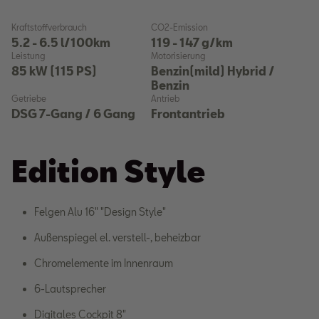
Kraftstoffverbrauch
CO2-Emission
Kr
5.2 - 6.5 l/100km
119 - 147 g/km
5
Leistung
Motorisierung
Le
85 kW
(115 PS)
Benzin(mild) Hybrid /
8
Benzin
Ge
6
Getriebe
Antrieb
DSG 7-Gang / 6 Gang
Frontantrieb
Edition Style
Felgen Alu 16" "Design Style"
Außenspiegel el. verstell-, beheizbar
Chromelemente im Innenraum
6-Lautsprecher
Digitales Cockpit 8"