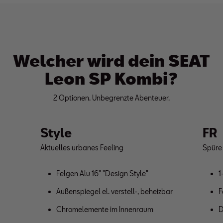
Welcher wird dein SEAT
Leon SP Kombi?
2 Optionen. Unbegrenzte Abenteuer.
Style
FR
Aktuelles urbanes Feeling
Spüre
Felgen Alu 16" "Design Style"
1
Außenspiegel el. verstell-, beheizbar
F
Chromelemente im Innenraum
D