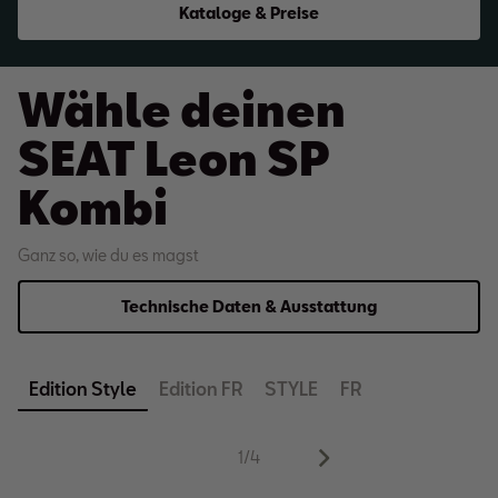
Kataloge & Preise
Wähle deinen
SEAT Leon SP
Kombi
Ganz so, wie du es magst
Technische Daten & Ausstattung
Edition Style
Edition FR
STYLE
FR
1
/
4