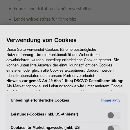
Fahrer- und Beifahrersitz höhenverstellbar
Lendenwirbelstütze für Fahrersitz
Parksensoren vorne und hinten
Verwendung von Cookies
LED-Hauptscheinwerfer "ECO"
Diese Seite verwendet Cookies für eine bestmögliche
Tempomat
Nutzererfahrung. Um die Funktionalität der Webseite zu
gewährleisten, wurden unbedingt erforderliche Cookies gesetzt. Sie
1
können unten Ihre Auswahl der einwilligungspflichtigen Cookies
ab
€ 21.240,-
einstellen oder gleich alle Cookies akzeptieren. Dadurch werden
Identifikationsdaten durch unsere Partner verarbeitet.
Mehr zum Leon SP
Hinweis zur gemäß Art 49 Abs 1 lit a) DSGVO Datenübermittlung:
Konfigurieren
Kombi Edition Style
Als Marketingcookie und Leistungscookie wird unter anderem Google
erfahren
Analytics verwendet. Es kann nicht ausgeschlossen werden, dass
Google Irland als unser Vertragspartner personenbezogene Daten in
Unbedingt erforderliche Cookies
Immer aktiv
die USA (insbesondere dort an die Google LLC) weitergibt. In den
USA besteht kein der Europäischen Union der Sache nach
gleichwertiges Datenschutzniveau und es fehlt an einem
Leistungs-Cookies (inkl. US-Anbieter)
Angemessenheitsbeschluss der Europäischen Kommission. Hieraus
können sich für Sie Risiken ergeben, weil Sie Ihre Rechte als
Cookies für Marketingzwecke (inkl. US-
Betroffener in den USA nicht wirksam durchsetzen können, in den