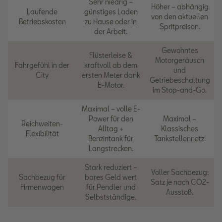
Sehr niedrig –
Höher – abhängig
Laufende
günstiges Laden
von den aktuellen
Betriebskosten
zu Hause oder in
Spritpreisen.
der Arbeit.
Gewohntes
Flüsterleise &
Motorgeräusch
Fahrgefühl in der
kraftvoll ab dem
und
City
ersten Meter dank
Getriebeschaltung
E-Motor.
im Stop-and-Go.
Maximal – volle E-
Power für den
Maximal –
Reichweiten-
Alltag +
Klassisches
Flexibilität
Benzintank für
Tankstellennetz.
Langstrecken.
Stark reduziert –
Voller Sachbezug:
Sachbezug für
bares Geld wert
Satz je nach CO2-
Firmenwagen
für Pendler und
Ausstoß.
Selbstständige.