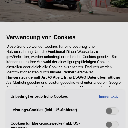
Verwendung von Cookies
Entdecke die Vorteile
Diese Seite verwendet Cookies für eine bestmögliche
von Hybrid Autos
Nutzererfahrung. Um die Funktionalität der Webseite zu
gewährleisten, wurden unbedingt erforderliche Cookies gesetzt. Sie
können unten Ihre Auswahl der einwilligungspflichtigen Cookies
einstellen oder gleich alle Cookies akzeptieren. Dadurch werden
Warum ein Hybrid Auto perfekt zu deinem Lifestyle passt? Weil
Identifikationsdaten durch unsere Partner verarbeitet.
es dir maximale Freiheit gibt, ohne dass du auf den gewohnten
Hinweis zur gemäß Art 49 Abs 1 lit a) DSGVO Datenübermittlung:
SEAT Fahrspaß verzichten musst. Unsere E-HYBRID Modelle
Als Marketingcookie und Leistungscookie wird unter anderem Google
Analytics verwendet. Es kann nicht ausgeschlossen werden, dass
sind effizient, umweltbewusst und passen sich flexibel deinen
Google Irland als unser Vertragspartner personenbezogene Daten in
täglichen Wegen an – egal ob kurzer City-Trip oder der tägliche
Unbedingt erforderliche Cookies
Immer aktiv
die USA (insbesondere dort an die Google LLC) weitergibt. In den
Weg zur Arbeit.
USA besteht kein der Europäischen Union der Sache nach
gleichwertiges Datenschutzniveau und es fehlt an einem
Leistungs-Cookies (inkl. US-Anbieter)
Bye-bye CO2, hello Umweltbonus:
 Du reduzierst 
Angemessenheitsbeschluss der Europäischen Kommission. Hieraus
können sich für Sie Risiken ergeben, weil Sie Ihre Rechte als
deinen CO2-Ausstoß deutlich und bist in der City 
Cookies für Marketingzwecke (inkl. US-
Betroffener in den USA nicht wirksam durchsetzen können, in den
flüsterleise und lokal komplett emissionsfrei unterwegs.