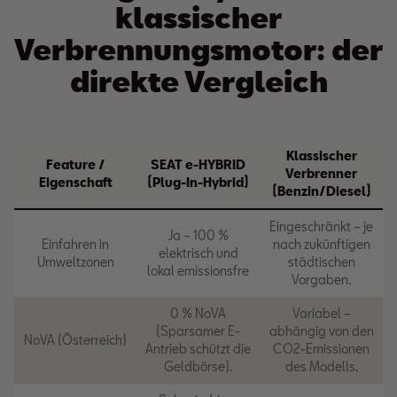
klassischer
Verbrennungsmotor: der
direkte Vergleich
Klassischer
Feature /
SEAT e-HYBRID
Verbrenner
Eigenschaft
(Plug-In-Hybrid)
(Benzin/Diesel)
Eingeschränkt – je
Ja – 100 %
Einfahren in
nach zukünftigen
elektrisch und
Umweltzonen
städtischen
lokal emissionsfre
Vorgaben.
0 % NoVA
Variabel –
(Sparsamer E-
abhängig von den
NoVA (Österreich)
Antrieb schützt die
CO2-Emissionen
Geldbörse).
des Modells.