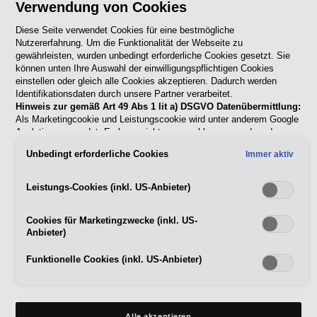
Verwendung von Cookies
Diese Seite verwendet Cookies für eine bestmögliche
Nutzererfahrung. Um die Funktionalität der Webseite zu
gewährleisten, wurden unbedingt erforderliche Cookies gesetzt. Sie
können unten Ihre Auswahl der einwilligungspflichtigen Cookies
einstellen oder gleich alle Cookies akzeptieren. Dadurch werden
Einfach wie noch nie und rund um die Uhr
Identifikationsdaten durch unsere Partner verarbeitet.
Hinweis zur gemäß Art 49 Abs 1 lit a) DSGVO Datenübermittlung:
SEAT Service
buchung
Als Marketingcookie und Leistungscookie wird unter anderem Google
Analytics verwendet. Es kann nicht ausgeschlossen werden, dass
online
Google Irland als unser Vertragspartner personenbezogene Daten in
Unbedingt erforderliche Cookies
Immer aktiv
die USA (insbesondere dort an die Google LLC) weitergibt. In den
USA besteht kein der Europäischen Union der Sache nach
gleichwertiges Datenschutzniveau und es fehlt an einem
Und so funktioniert es - Werkstatt-Termin online buchen - Schritt
Leistungs-Cookies (inkl. US-Anbieter)
Angemessenheitsbeschluss der Europäischen Kommission. Hieraus
für Schritt.
können sich für Sie Risiken ergeben, weil Sie Ihre Rechte als
Cookies für Marketingzwecke (inkl. US-
Betroffener in den USA nicht wirksam durchsetzen können, in den
Anbieter)
USA keine Datenschutzgrundsätze bestehen, und weil nicht
ausgeschlossen werden kann, dass aufgrund aktueller Gesetze US-
Sicherheitsbehörden einen Zugriff auf Daten erlangen können, wobei
Funktionelle Cookies (inkl. US-Anbieter)
Eingriffe in Ihre persönlichen Rechte und Freiheiten nicht auf das
absolut Notwendige beschränkt sind.
Sollten Sie das Setzen von
Cookies für Marketingzwecke oder Leistungscookies auch für
US-Dienstleister erlauben, dann stimmen Sie damit auch gemäß
Alle akzeptieren