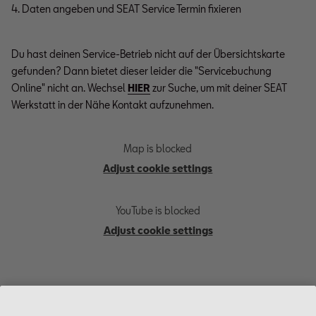
4. Daten angeben und SEAT Service Termin fixieren
Du hast deinen Service-Betrieb nicht auf der Übersichtskarte
gefunden? Dann bietet dieser leider die "Servicebuchung
Online" nicht an. Wechsel
HIER
zur Suche, um mit deiner SEAT
Werkstatt in der Nähe Kontakt aufzunehmen.
Map is blocked
Adjust cookie settings
YouTube is blocked
Adjust cookie settings