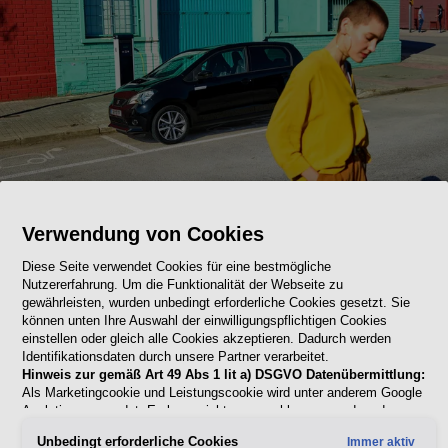
Verwendung von Cookies
eSIM
Diese Seite verwendet Cookies für eine bestmögliche
Alles im Griff. Immer
Nutzererfahrung. Um die Funktionalität der Webseite zu
gewährleisten, wurden unbedingt erforderliche Cookies gesetzt. Sie
und überall.
können unten Ihre Auswahl der einwilligungspflichtigen Cookies
einstellen oder gleich alle Cookies akzeptieren. Dadurch werden
Identifikationsdaten durch unsere Partner verarbeitet.
Hinweis zur gemäß Art 49 Abs 1 lit a) DSGVO Datenübermittlung:
Akkustand checken? Wunschtemperatur voreinstellen? Oder
Als Marketingcookie und Leistungscookie wird unter anderem Google
dir anzeigen lassen, wo genau du geparkt hast? Machs dir
Analytics verwendet. Es kann nicht ausgeschlossen werden, dass
Google Irland als unser Vertragspartner personenbezogene Daten in
einfach. Per MySEAT App.
Unbedingt erforderliche Cookies
Immer aktiv
die USA (insbesondere dort an die Google LLC) weitergibt. In den