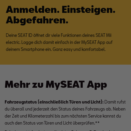
von uns personalisierten Link auf unsere Website gelangen, können
Anmelden. Einsteigen.
Ihre erzeugten Daten, sofern Sie dem explizit zugestimmt („Cookies
mit Marketingzwecke“) haben, von Ihrem zugeordneten Händler bzw.
Abgefahren.
im Falle eines Porsche Betriebs, Porsche Inter Auto GmbH & Co KG,
eingesehen werden.
Deine SEAT ID öffnet dir viele Funktionen deines SEAT Mii
electric. Logge dich damit einfach in der MySEAT App auf
deinem Smartphone ein. Ganz easy und komfortabel.
Mehr zu MySEAT App
Fahrzeugstatus (einschließlich Türen und Licht):
Damit rufst
du überall und jederzeit den Status deines Fahrzeugs ab. Neben
der Zeit und Kilometerzahl bis zum nächsten Service kannst du
auch den Status von Türen und Licht überprüfen.**