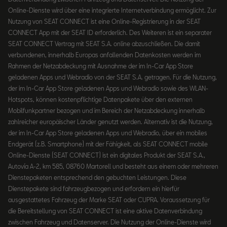
Online-Dienste wird über eine integrierte Internetverbindung ermöglicht. Zur
Nutzung von SEAT CONNECT ist eine Online-Registrierung in der SEAT
CONNECT App mit der SEAT ID erforderlich. Des Weiteren ist ein separater
SEAT CONNECT Vertrag mit SEAT S.A. online abzuschließen. Die damit
verbundenen, innerhalb Europas anfallenden Datenkosten werden im
Rahmen der Netzabdeckung mit Ausnahme der im In-Car App Store
geladenen Apps und Webradio von der SEAT S.A. getragen. Für die Nutzung,
der im In-Car App Store geladenen Apps und Webradio sowie des WLAN-
Hotspots, können kostenpflichtige Datenpakete über den externen
Mobilfunkpartner bezogen und im Bereich der Netzabdeckung innerhalb
zahlreicher europäischer Länder genutzt werden. Alternativ ist die Nutzung,
der im In-Car App Store geladenen Apps und Webradio, über ein mobiles
Endgerät (z.B. Smartphone) mit der Fähigkeit, als SEAT CONNECT mobile
Online-Dienste (SEAT CONNECT) ist ein digitales Produkt der SEAT S.A.,
Autovía A-2, km 585, 08760 Martorell und besteht aus einem oder mehreren
Dienstepaketen entsprechend den gebuchten Leistungen. Diese
Dienstepakete sind fahrzeugbezogen und erfordern ein hierfür
ausgestattetes Fahrzeug der Marke SEAT oder CUPRA. Voraussetzung für
die Bereitstellung von SEAT CONNECT ist eine aktive Datenverbindung
zwischen Fahrzeug und Datenserver. Die Nutzung der Online-Dienste wird