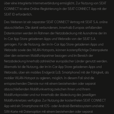
über eine integrierte Internetverbindung ermöglicht. Zur Nutzung von SEAT
CONNECT ist eine Online-Registrierung in der SEAT CONNECT App mit der
SEAT ID erforderlich.
Des Weiteren ist ein separater SEAT CONNECT Vertrag mit SEAT S.A. online
abzuschließen. Die damit verbundenen, innerhalb Europas anfallenden
Datenkosten werden im Rahmen der Netzabdeckung mit Ausnahme der im
In-Car App Store geladenen Apps und Webradio von der SEAT S.A.
getragen. Für die Nutzung, der im In-Car App Store geladenen Apps und
Webradio sowie des WLAN-Hotspots, können kostenpflichtige Datenpakete
über den externen Mobilfunkpartner bezogen und im Bereich der
Netzabdeckung innerhalb zahlreicher europäischer Länder genutzt werden.
Alternativ ist die Nutzung, der im In-Car App Store geladenen Apps und
Webradio, über ein mobiles Endgerät (z.B. Smartphone) mit der Fähigkeit, als
mobiler WLAN-Hotspot zu agieren, möglich. In diesem Fall sind die
entsprechenden Dienste nur mit einem bestehenden oder separat
abzuschließenden Mobilfunkvertrag zwischen Ihnen und Ihrem
Mobilfunkprovider und nur innerhalb der Abdeckung des jeweiligen
Mobilfunknetzes verfügbar. Zur Nutzung der kostenfreien SEAT CONNECT
App wird ein Smartphone mit iOS- oder Android-Betriebssystem und eine
SIM-Karte mit Datenoption mit einem bestehenden oder separat