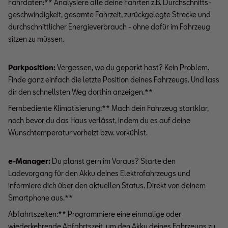
Fahrdaten:** Analysiere alle deine Fahrten z.B. Durch­schnitts­
geschwindigkeit, gesamte Fahrzeit, zurückgelegte Strecke und
durchschnittlicher Energieverbrauch - ohne dafür im Fahrzeug
sitzen zu müssen.
Parkposition:
Vergessen, wo du geparkt hast? Kein Problem.
Finde ganz einfach die letzte Position deines Fahrzeugs. Und lass
dir den schnellsten Weg dorthin anzeigen.**
Fernbediente Klimatisierung:** Mach dein Fahrzeug startklar,
noch bevor du das Haus verlässt, indem du es auf deine
Wunschtemperatur vorheizt bzw. vorkühlst.
e-Manager:
Du planst gern im Voraus? Starte den
Ladevorgang für den Akku deines Elektrofahrzeugs und
informiere dich über den aktuellen Status. Direkt von deinem
Smartphone aus.**
Abfahrtszeiten:** Programmiere eine einmalige oder
wiederkehrende Abfahrtszeit, um den Akku deines Fahrzeugs zu