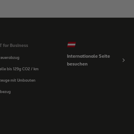
 for Business
Internationale Seite
teuerabzug
besuchen
lle bis 129g CO2 / km
zeuge mit Umbauten
bezug