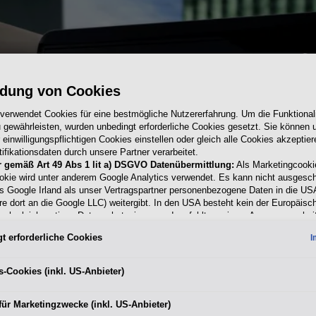
dung von Cookies
 verwendet Cookies für eine bestmögliche Nutzererfahrung. Um die Funktionali
 gewährleisten, wurden unbedingt erforderliche Cookies gesetzt. Sie können u
einwilligungspflichtigen Cookies einstellen oder gleich alle Cookies akzeptie
 sorgt für
ifikationsdaten durch unsere Partner verarbeitet.
ine Fahrt
r gemäß Art 49 Abs 1 lit a) DSGVO Datenübermittlung:
Als Marketingcooki
er und
okie wird unter anderem Google Analytics verwendet. Es kann nicht ausgesc
s Google Irland als unser Vertragspartner personenbezogene Daten in die US
cht, alles
re dort an die Google LLC) weitergibt. In den USA besteht kein der Europäisc
ach gleichwertiges Datenschutzniveau und es fehlt an einem Angemessenhei
schen Kommission. Hieraus können sich für Sie Risiken ergeben, weil Sie Ihr
t erforderliche Cookies
I
 in den USA nicht wirksam durchsetzen können, in den USA keine Datenschu
nd weil nicht ausgeschlossen werden kann, dass aufgrund aktueller Gesetze 
ehörden einen Zugriff auf Daten erlangen können, wobei Eingriffe in Ihre pers
s-Cookies (inkl. US-Anbieter)
Freiheiten nicht auf das absolut Notwendige beschränkt sind.
Sollten Sie da
 für Marketingzwecke oder Leistungscookies auch für US-Dienstleister 
für Marketingzwecke (inkl. US-Anbieter)
en Sie damit auch gemäß Art 49 Abs 1 lit a) DSGVO der Übermittlung de