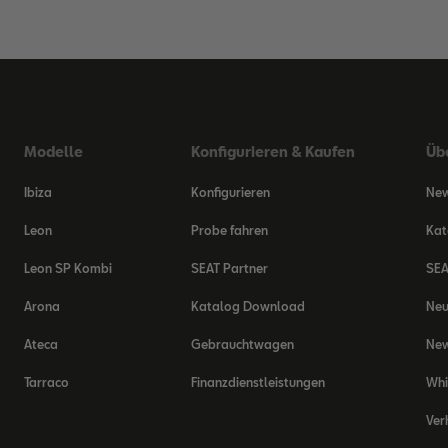
Modelle
Konfigurieren & Kaufen
Üb
Ibiza
Konfigurieren
New
Leon
Probe fahren
Kat
Leon SP Kombi
SEAT Partner
SEA
Arona
Katalog Download
Ne
Ateca
Gebrauchtwagen
New
Tarraco
Finanzdienstleistungen
Whi
Ver