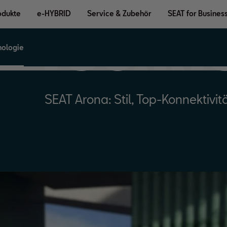
SEAT 
odukte
e-HYBRID
Service & Zubehör
SEAT for Busines
Techn
nologie
SEAT Arona: Stil, Top-Konnektivit