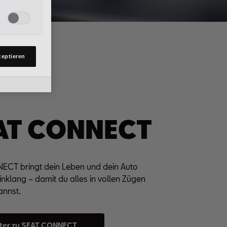
Cookies,
tellungen
en.
 OG. Nähere
lungen. Sie
zeptieren
en Link auf
mmt
ines
AT CONNECT
CT bringt dein Leben und dein Auto
Einklang – damit du alles in vollen Zügen
annst.
ter zu SEAT CONNECT