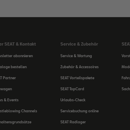
er SEAT & Kontakt
Service & Zubehör
SEAT
sletter abonnieren
Service & Wartung
Vors
aloge bestellen
Zubehör & Accessoires
Mode
T Partner
SEAT Vorteilspakete
Fahr
uwagen
SEAT TopCard
Sach
s & Events
Urlaubs-Check
stleblowing Channels
Servicebuchung online
haltensgrundsätze
SEAT Radlager