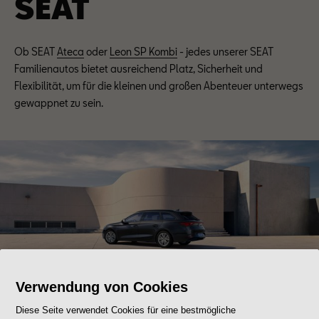
SEAT
Ob SEAT
Ateca
oder
Leon SP Kombi
- jedes unserer SEAT
Familienautos bietet ausreichend Platz, Sicherheit und
Flexibilität, um für die kleinen und großen Abenteuer unterwegs
gewappnet zu sein.
Verwendung von Cookies
Diese Seite verwendet Cookies für eine bestmögliche