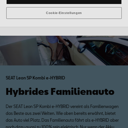
gesetzt werden, finden Sie in den Cookie-Einstellungen am Ende
der Webseite.
Es steht Ihnen frei, Ihre Einwilligung jederzeit zu geben, zu
Cookie-Einstellungen
verweigern oder zurückzuziehen.
Verantwortlich für diese Website und die Cookies ist die Porsche
Austria GmbH und Co. OG. Nähere Informationen über Cookies
finden Sie in der Cookie-Richtlinie oder in den Cookie-Einstellungen.
Sie finden die Cookie-Einstellungen am Ende der Webseite.
Hinweis zu Cookies für Marketingzwecke:
Sofern Sie über einen
von uns personalisierten Link auf unsere Website gelangen, können
Ihre erzeugten Daten, sofern Sie dem explizit zugestimmt („Cookies
mit Marketingzwecke“) haben, von Ihrem zugeordneten Händler bzw.
im Falle eines Porsche Betriebs, Porsche Inter Auto GmbH & Co KG,
eingesehen werden.
SEAT Leon SP Kombi e-HYBRID
Hybrides Familienauto
Der SEAT Leon SP Kombi e-HYBRID vereint als Familienwagen
das Beste aus zwei Welten. Wie oben bereits erwähnt, bietet
das Auto viel Platz. Das Familienauto fährt als e-HYBRID aber
noch dazu quasi zu 100% rein elektrisch. Nur wenn der Akku