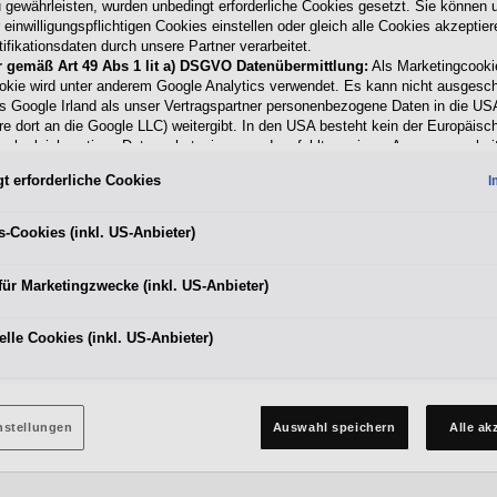
 gewährleisten, wurden unbedingt erforderliche Cookies gesetzt. Sie können u
einwilligungspflichtigen Cookies einstellen oder gleich alle Cookies akzeptie
ifikationsdaten durch unsere Partner verarbeitet.
r gemäß Art 49 Abs 1 lit a) DSGVO Datenübermittlung:
Als Marketingcooki
okie wird unter anderem Google Analytics verwendet. Es kann nicht ausgesc
s Google Irland als unser Vertragspartner personenbezogene Daten in die US
re dort an die Google LLC) weitergibt. In den USA besteht kein der Europäisc
ach gleichwertiges Datenschutzniveau und es fehlt an einem Angemessenhei
schen Kommission. Hieraus können sich für Sie Risiken ergeben, weil Sie Ihr
t erforderliche Cookies
I
 in den USA nicht wirksam durchsetzen können, in den USA keine Datenschu
nd weil nicht ausgeschlossen werden kann, dass aufgrund aktueller Gesetze 
ehörden einen Zugriff auf Daten erlangen können, wobei Eingriffe in Ihre pers
s-Cookies (inkl. US-Anbieter)
Freiheiten nicht auf das absolut Notwendige beschränkt sind.
Sollten Sie da
 für Marketingzwecke oder Leistungscookies auch für US-Dienstleister 
für Marketingzwecke (inkl. US-Anbieter)
en Sie damit auch gemäß Art 49 Abs 1 lit a) DSGVO der Übermittlung de
nden Cookies enthaltenen personenbezogenen Daten zu. Details zu den 
cke von Google Analytics gesetzt werden, finden Sie in den Cookie-Eins
lle Cookies (inkl. US-Anbieter)
r Webseite.
en frei, Ihre Einwilligung jederzeit zu geben, zu verweigern oder zurückzuzieh
ich für diese Website und die Cookies ist die Porsche Austria GmbH und Co.
n über Cookies finden Sie in der Cookie-Richtlinie oder in den Cookie-Einstel
Cookie-Einstellungen am Ende der Webseite.
nstellungen
Auswahl speichern
Alle ak
 Cookies für Marketingzwecke:
Sofern Sie über einen von uns personalisiert
ite gelangen, können Ihre erzeugten Daten, sofern Sie dem explizit zugesti
it Marketingzwecke“) haben, von Ihrem zugeordneten Händler bzw. im Falle e