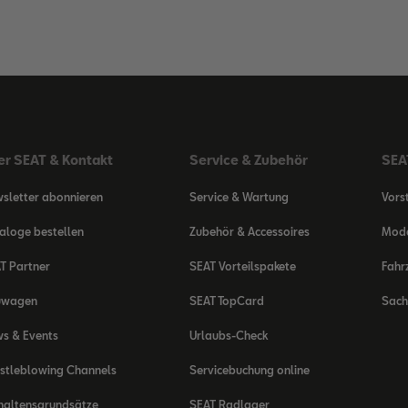
er SEAT & Kontakt
Service & Zubehör
SEAT
sletter abonnieren
Service & Wartung
Vors
aloge bestellen
Zubehör & Accessoires
Mode
T Partner
SEAT Vorteilspakete
Fahr
uwagen
SEAT TopCard
Sach
s & Events
Urlaubs-Check
stleblowing Channels
Servicebuchung online
haltensgrundsätze
SEAT Radlager