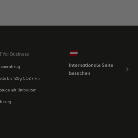
 for Business
Internationale Seite
teuerabzug
besuchen
lle bis 129g CO2 / km
zeuge mit Umbauten
bezug