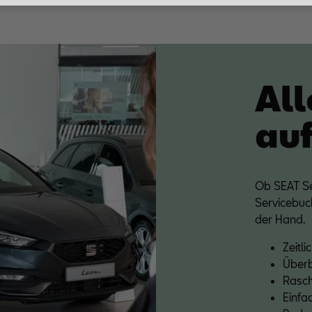
riebs, Porsche Inter Auto GmbH & Co KG, eingesehen werden.
All
auf
Ob SEAT Se
Servicebuch
der Hand.
Zeitli
Überb
Rasch
Einfa