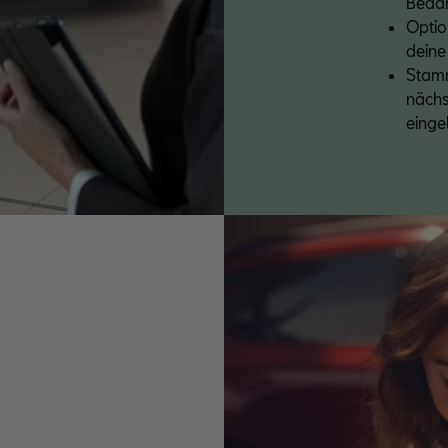
Bedar
Optio
deine
Stam
nächs
einge