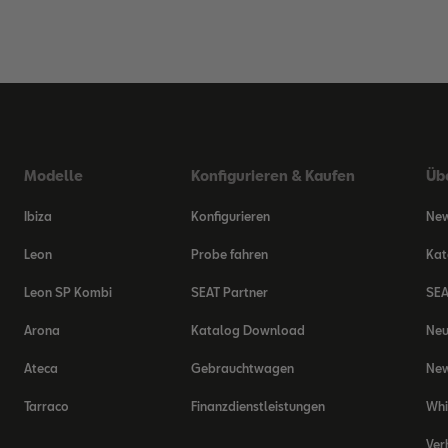
Modelle
Konfigurieren & Kaufen
Üb
Ibiza
Konfigurieren
New
Leon
Probe fahren
Kat
Leon SP Kombi
SEAT Partner
SEA
Arona
Katalog Download
Ne
Ateca
Gebrauchtwagen
New
Tarraco
Finanzdienstleistungen
Whi
Ver