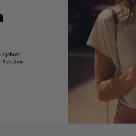
n
sangebote
e-Betrieben