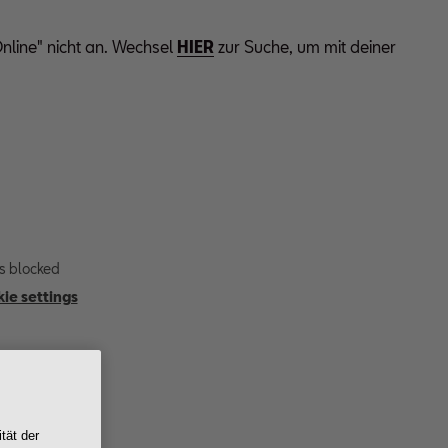
nline" nicht an. Wechsel
HIER
zur Suche, um mit deiner
s blocked
ie settings
tät der