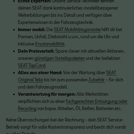
Echte Experten: 
Unsere Service-Techniker kennen 
deinen SEAT dank kontinuierlicher, modellbezogener 
Weiterbildungen bis ins Detail und verfügen über 
Expertenwissen in der Fahrzeugtechnik.
Immer mobil:
 Die 
SEAT Mobilitätsgarantie
 hilft dir bei 
Pannen, Unfall, Diebstahl u.v.m., rund um die Uhr und 
inklusive 
Ersatzmobilität
.
Dein Preisvorteil:
 Spare clever mit aktuellen Aktionen, 
unseren 
günstigen Vorteilspaketen
 und der beliebten 
SEAT TopCard
.
Alles aus einer Hand:
 Von der Wartung über 
SEAT 
Original Teile
 bis hin zum passenden 
Zubehör
 – für dich 
und dein Fahrzeugmodell.
Verantwortung für morgen:
 Alle Werkstätten 
verpflichten sich zu einer 
fachgerechten Entsorgung oder 
Recycling
 von bspw. Altteilen, Öl, Reifen, Batterien etc.
Keine Überraschungen bei der Rechnung - dein SEAT Service-
Betrieb sorgt für volle Kostentransparenz und berät dich vorab