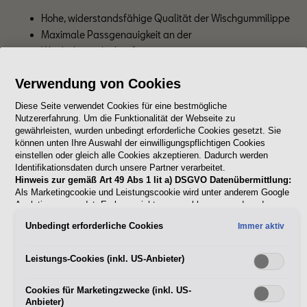
Hohe, widerstandsfähige Qualität der Wischgummilippe
Maximale Passgenauigkeit an der 
Windschutzscheibenform
Abgestimmtes Zusammenspiel zwischen Wischradius 
Verwendung von Cookies
und der fahrzeugspezifischen Frontscheibengröße
Diese Seite verwendet Cookies für eine bestmögliche
SEAT Original Wischerblätter erhältst du bei deinem SEAT
Nutzererfahrung. Um die Funktionalität der Webseite zu
Betrieb.
gewährleisten, wurden unbedingt erforderliche Cookies gesetzt. Sie
können unten Ihre Auswahl der einwilligungspflichtigen Cookies
einstellen oder gleich alle Cookies akzeptieren. Dadurch werden
Jetzt Service-Betrieb finden
Identifikationsdaten durch unsere Partner verarbeitet.
Hinweis zur gemäß Art 49 Abs 1 lit a) DSGVO Datenübermittlung:
Als Marketingcookie und Leistungscookie wird unter anderem Google
Analytics verwendet. Es kann nicht ausgeschlossen werden, dass
Google Irland als unser Vertragspartner personenbezogene Daten in
Unbedingt erforderliche Cookies
Immer aktiv
die USA (insbesondere dort an die Google LLC) weitergibt. In den
USA besteht kein der Europäischen Union der Sache nach
gleichwertiges Datenschutzniveau und es fehlt an einem
Leistungs-Cookies (inkl. US-Anbieter)
Angemessenheitsbeschluss der Europäischen Kommission. Hieraus
können sich für Sie Risiken ergeben, weil Sie Ihre Rechte als
Cookies für Marketingzwecke (inkl. US-
Betroffener in den USA nicht wirksam durchsetzen können, in den
Anbieter)
USA keine Datenschutzgrundsätze bestehen, und weil nicht