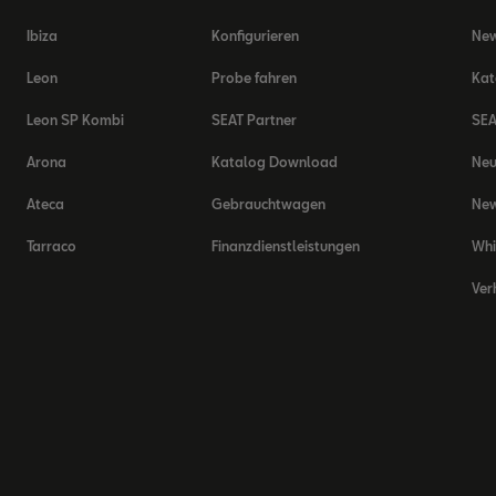
Ibiza
Konfigurieren
New
Leon
Probe fahren
Kat
Leon SP Kombi
SEAT Partner
SEA
Arona
Katalog Download
Ne
Ateca
Gebrauchtwagen
New
Tarraco
Finanzdienstleistungen
Whi
Ver