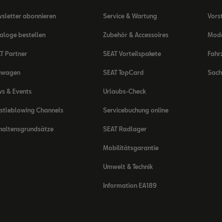
sletter abonnieren
Service & Wartung
Vors
aloge bestellen
Zubehör & Accessoires
Mode
T Partner
SEAT Vorteilspakete
Fahr
uwagen
SEAT TopCard
Sach
s & Events
Urlaubs-Check
stleblowing Channels
Servicebuchung online
haltensgrundsätze
SEAT Radlager
Mobilitätsgarantie
Umwelt & Technik
Information EA189