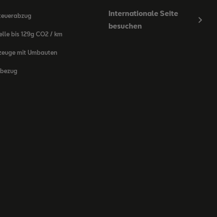
Internationale Seite
teuerabzug
besuchen
lle bis 129g CO2 / km
zeuge mit Umbauten
bezug