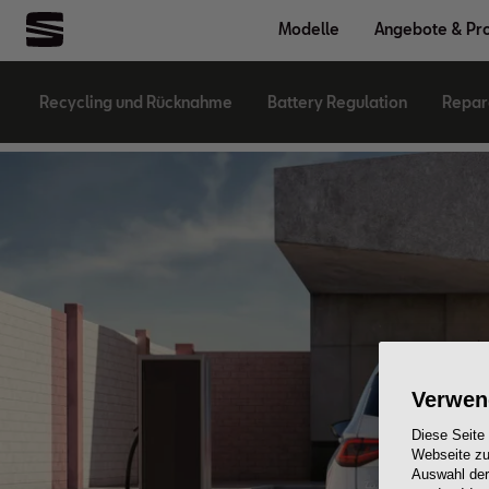
Modelle
Angebote & Pr
Recycling und Rücknahme
Battery Regulation
Repara
Verwen
Diese Seite
Webseite zu
Auswahl der 