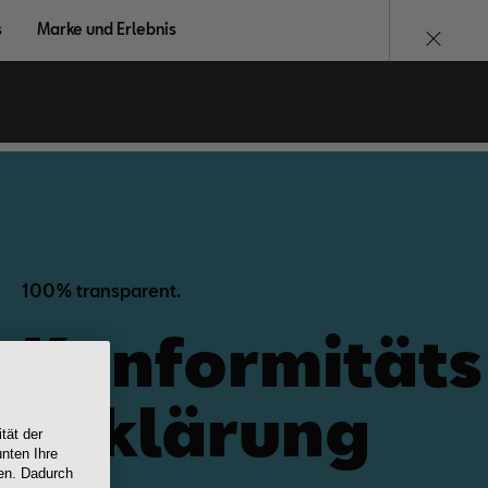
s
Marke und Erlebnis
100% transparent.
Konformitäts
erklärung
tät der
nten Ihre
ren. Dadurch