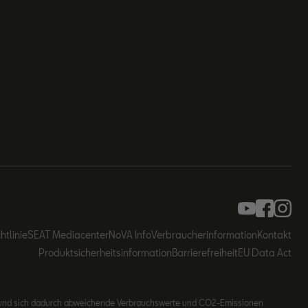
htlinie
SEAT Mediacenter
NoVA Info
Verbraucherinformation
Kontakt
Produktsicherheitsinformation
Barrierefreiheit
EU Data Act
rn und sich dadurch abweichende Verbrauchswerte und CO2-Emissionen