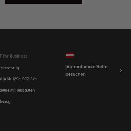
 for Business
Internationale Seite
teuerabzug
besuchen
lle bis 129g CO2 / km
zeuge mit Umbauten
bezug