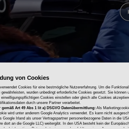
dung von Cookies
 verwendet Cookies für eine bestmögliche Nutzererfahrung. Um die Funktionali
 gewährleisten, wurden unbedingt erforderliche Cookies gesetzt. Sie können u
einwilligungspflichtigen Cookies einstellen oder gleich alle Cookies akzeptie
ifikationsdaten durch unsere Partner verarbeitet.
r gemäß Art 49 Abs 1 lit a) DSGVO Datenübermittlung:
Als Marketingcooki
okie wird unter anderem Google Analytics verwendet. Es kann nicht ausgesc
s Google Irland als unser Vertragspartner personenbezogene Daten in die US
re dort an die Google LLC) weitergibt. In den USA besteht kein der Europäisc
t
ach gleichwertiges Datenschutzniveau und es fehlt an einem Angemessenhei