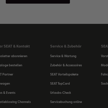
er SEAT & Kontakt
Service & Zubehör
SEAT
sletter abonnieren
Service & Wartung
Vors
aloge bestellen
Zubehör & Accessoires
Mode
T Partner
SEAT Vorteilspakete
Fahr
uwagen
SEAT TopCard
Sach
s & Events
Urlaubs-Check
stleblowing Channels
Servicebuchung online