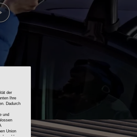
tät der
nten Ihre
ren. Dadurch
e und
hlossen
A
hen Union
tsbeschluss