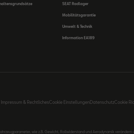
haltensgrundsätze
SEAT Radlager
Mobilitätsgarantie
Umwelt & Technik
Information EA189
Impressum & Rechtliches
Cookie Einstellungen
Datenschutz
Cookie Ric
 Fahrzeugparameter, wie z.B. Gewicht, Rollwiderstand und Aerodynamik verände