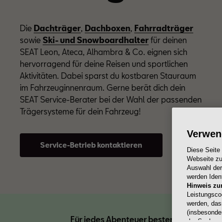
Die
Dachträger
,
Dachboxen
,
Fahrradträger
sowie
Ski- und Snowboardhalter
für deinen
SEAT Leon, Ateca, Alhambra & Co. eignen sich
hervorragend für deine Reisen und sportlichen
Aktivitäten. Dabei sparst du kostbaren Stauraum
im Fahrzeuginnenraum. Gerne berät dich dein
SEAT Service-Berater bei der Wahl der passenden
Trägersysteme für dein Fahrzeug!
Verwen
Service-Betrieb kontaktieren
Diese Seite
Webseite zu
Auswahl der 
werden Ident
Hinweis zu
Leistungsco
werden, das
(insbesonde
Für jedes Abenteuer bestens vorbereite
der Sache n