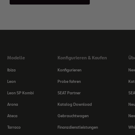
Modelle
Konfigurieren & Kaufen
Üb
Ibiza
Konfigurieren
New
Leon
Probe fahren
Kat
Leon SP Kombi
SEAT Partner
SEA
Arona
Katalog Download
Ne
Ateca
Gebrauchtwagen
New
Tarraco
Finanzdienstleistungen
Whi