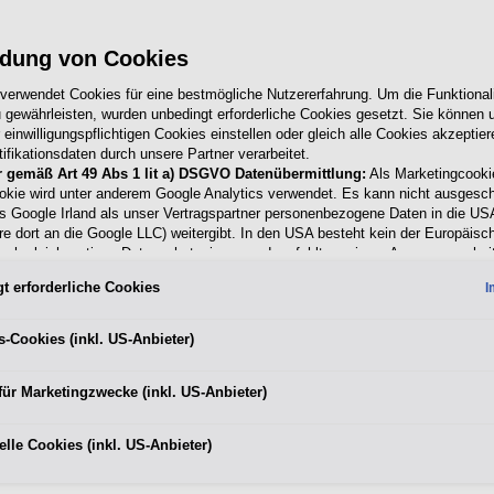
dung von Cookies
 verwendet Cookies für eine bestmögliche Nutzererfahrung. Um die Funktionali
 gewährleisten, wurden unbedingt erforderliche Cookies gesetzt. Sie können u
einwilligungspflichtigen Cookies einstellen oder gleich alle Cookies akzeptie
ifikationsdaten durch unsere Partner verarbeitet.
r gemäß Art 49 Abs 1 lit a) DSGVO Datenübermittlung:
Als Marketingcooki
okie wird unter anderem Google Analytics verwendet. Es kann nicht ausgesc
s Google Irland als unser Vertragspartner personenbezogene Daten in die US
re dort an die Google LLC) weitergibt. In den USA besteht kein der Europäisc
ach gleichwertiges Datenschutzniveau und es fehlt an einem Angemessenhei
schen Kommission. Hieraus können sich für Sie Risiken ergeben, weil Sie Ihr
t erforderliche Cookies
I
 in den USA nicht wirksam durchsetzen können, in den USA keine Datenschu
nd weil nicht ausgeschlossen werden kann, dass aufgrund aktueller Gesetze 
ehörden einen Zugriff auf Daten erlangen können, wobei Eingriffe in Ihre pers
s-Cookies (inkl. US-Anbieter)
Freiheiten nicht auf das absolut Notwendige beschränkt sind.
Sollten Sie da
 für Marketingzwecke oder Leistungscookies auch für US-Dienstleister 
für Marketingzwecke (inkl. US-Anbieter)
en Sie damit auch gemäß Art 49 Abs 1 lit a) DSGVO der Übermittlung de
nden Cookies enthaltenen personenbezogenen Daten zu. Details zu den 
cke von Google Analytics gesetzt werden, finden Sie in den Cookie-Eins
lle Cookies (inkl. US-Anbieter)
r Webseite.
en frei, Ihre Einwilligung jederzeit zu geben, zu verweigern oder zurückzuzieh
ich für diese Website und die Cookies ist die Porsche Austria GmbH und Co.