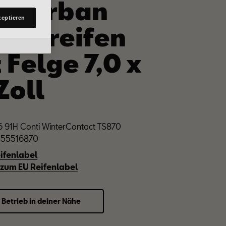
AT Urban
lungen. Sie
zeptieren
nterreifen
en Link auf
mmt
ines
 Felge 7,0 x
Zoll
 91H Conti WinterContact TS870
2055516870
ifenlabel
 zum EU Reifenlabel
 Betrieb in deiner Nähe