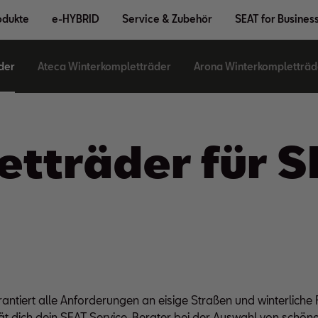
odukte
e-HYBRID
Service & Zubehör
SEAT for Busines
der
Ateca Winterkompletträder
Arona Winterkompletträd
tt­räder für 
antiert alle Anforderungen an eisige Straßen und winterliche 
rät dich dein SEAT Service-Berater bei der Auswahl von schön