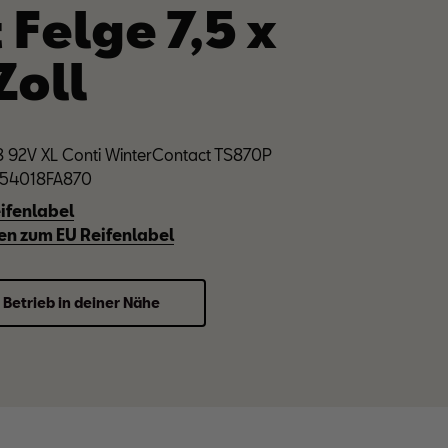
 Felge 7,5 x
Zoll
 92V XL Conti WinterContact TS870P
2254018FA870
ifenlabel
en zum EU Reifenlabel
 Betrieb in deiner Nähe