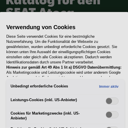
SEAT Ateca
Verwendung von Cookies
Erlebe die Welt des SEAT Ateca und entdecke unseren
vielseitigen Katalog. Finde das Modell, das deine
Diese Seite verwendet Cookies für eine bestmögliche
Nutzererfahrung. Um die Funktionalität der Webseite zu
Abenteuerlust stillt, und gestalte es ganz nach deinem
gewährleisten, wurden unbedingt erforderliche Cookies gesetzt. Sie
Geschmack.
können unten Ihre Auswahl der einwilligungspflichtigen Cookies
einstellen oder gleich alle Cookies akzeptieren. Dadurch werden
Identifikationsdaten durch unsere Partner verarbeitet.
Hinweis zur gemäß Art 49 Abs 1 lit a) DSGVO Datenübermittlung:
Als Marketingcookie und Leistungscookie wird unter anderem Google
Analytics verwendet. Es kann nicht ausgeschlossen werden, dass
SEAT Ateca
Google Irland als unser Vertragspartner personenbezogene Daten in
Unbedingt erforderliche Cookies
Immer aktiv
die USA (insbesondere dort an die Google LLC) weitergibt. In den
USA besteht kein der Europäischen Union der Sache nach
gleichwertiges Datenschutzniveau und es fehlt an einem
Leistungs-Cookies (inkl. US-Anbieter)
Ateca Produktinformation
Angemessenheitsbeschluss der Europäischen Kommission. Hieraus
können sich für Sie Risiken ergeben, weil Sie Ihre Rechte als
Cookies für Marketingzwecke (inkl. US-
Betroffener in den USA nicht wirksam durchsetzen können, in den
Anbieter)
USA keine Datenschutzgrundsätze bestehen, und weil nicht
ausgeschlossen werden kann, dass aufgrund aktueller Gesetze US-