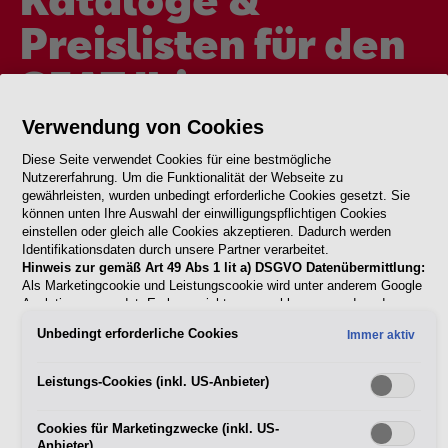
Preislisten für den
SEAT Ibiza
Verwendung von Cookies
Entdecke die Welt des SEAT Ibiza mit unseren umfangreichen
Diese Seite verwendet Cookies für eine bestmögliche
Katalogen und Preislisten. Finde das perfekte Modell für
Nutzererfahrung. Um die Funktionalität der Webseite zu
deinen urbanen Lifestyle und gestalte es nach deinen
gewährleisten, wurden unbedingt erforderliche Cookies gesetzt. Sie
können unten Ihre Auswahl der einwilligungspflichtigen Cookies
individuellen Vorstellungen. Unsere transparenten
einstellen oder gleich alle Cookies akzeptieren. Dadurch werden
Produktinformationen ermöglichen es dir, die Kosten genau zu
Identifikationsdaten durch unsere Partner verarbeitet.
kalkulieren und dein Fahrzeug nach deinen Wünschen zu
Hinweis zur gemäß Art 49 Abs 1 lit a) DSGVO Datenübermittlung:
Als Marketingcookie und Leistungscookie wird unter anderem Google
konfigurieren.
Analytics verwendet. Es kann nicht ausgeschlossen werden, dass
Google Irland als unser Vertragspartner personenbezogene Daten in
Unbedingt erforderliche Cookies
Immer aktiv
die USA (insbesondere dort an die Google LLC) weitergibt. In den
USA besteht kein der Europäischen Union der Sache nach
gleichwertiges Datenschutzniveau und es fehlt an einem
Leistungs-Cookies (inkl. US-Anbieter)
SEAT Ibiza
Angemessenheitsbeschluss der Europäischen Kommission. Hieraus
können sich für Sie Risiken ergeben, weil Sie Ihre Rechte als
Cookies für Marketingzwecke (inkl. US-
Betroffener in den USA nicht wirksam durchsetzen können, in den
Anbieter)
USA keine Datenschutzgrundsätze bestehen, und weil nicht