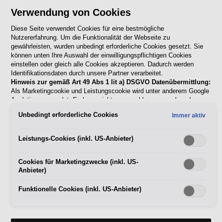
Verwendung von Cookies
Diese Seite verwendet Cookies für eine bestmögliche
Mii
Nutzererfahrung. Um die Funktionalität der Webseite zu
gewährleisten, wurden unbedingt erforderliche Cookies gesetzt. Sie
können unten Ihre Auswahl der einwilligungspflichtigen Cookies
einstellen oder gleich alle Cookies akzeptieren. Dadurch werden
Identifikationsdaten durch unsere Partner verarbeitet.
Mii Bedienungsanleitungen
Hinweis zur gemäß Art 49 Abs 1 lit a) DSGVO Datenübermittlung:
Als Marketingcookie und Leistungscookie wird unter anderem Google
Analytics verwendet. Es kann nicht ausgeschlossen werden, dass
Google Irland als unser Vertragspartner personenbezogene Daten in
Unbedingt erforderliche Cookies
Immer aktiv
die USA (insbesondere dort an die Google LLC) weitergibt. In den
Toledo
USA besteht kein der Europäischen Union der Sache nach
gleichwertiges Datenschutzniveau und es fehlt an einem
Leistungs-Cookies (inkl. US-Anbieter)
Angemessenheitsbeschluss der Europäischen Kommission. Hieraus
können sich für Sie Risiken ergeben, weil Sie Ihre Rechte als
Toledo Bedienungsanleitungen
Cookies für Marketingzwecke (inkl. US-
Betroffener in den USA nicht wirksam durchsetzen können, in den
Anbieter)
USA keine Datenschutzgrundsätze bestehen, und weil nicht
ausgeschlossen werden kann, dass aufgrund aktueller Gesetze US-
Sicherheitsbehörden einen Zugriff auf Daten erlangen können, wobei
Funktionelle Cookies (inkl. US-Anbieter)
Eingriffe in Ihre persönlichen Rechte und Freiheiten nicht auf das
absolut Notwendige beschränkt sind.
Sollten Sie das Setzen von
Ibiza
Cookies für Marketingzwecke oder Leistungscookies auch für