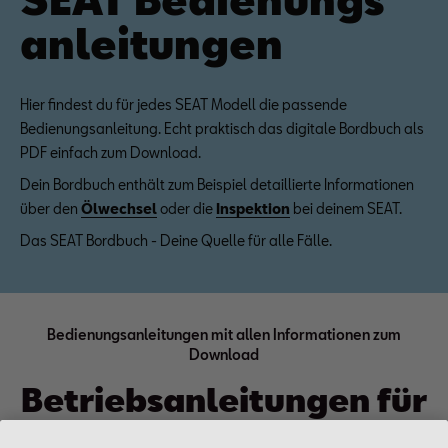
anleitungen
Hier findest du für jedes SEAT Modell die passende
Bedienungsanleitung. Echt praktisch das digitale Bordbuch als
PDF einfach zum Download.
Dein Bordbuch enthält zum Beispiel detaillierte Informationen
über den
Ölwechsel
oder die
Inspektion
bei deinem SEAT.
Das SEAT Bordbuch - Deine Quelle für alle Fälle.
Bedienungsanleitungen mit allen Informationen zum
Download
Betriebsanleitungen für
jedes Modell