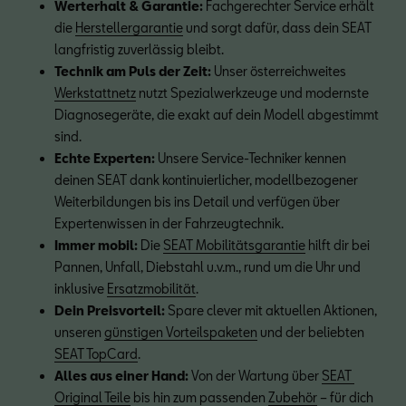
Werterhalt & Garantie:
 Fachgerechter Service erhält 
die 
Herstellergarantie
 und sorgt dafür, dass dein SEAT 
langfristig zuverlässig bleibt.
Technik am Puls der Zeit:
 Unser österreichweites 
Werkstattnetz
 nutzt Spezialwerkzeuge und modernste 
Diagnosegeräte, die exakt auf dein Modell abgestimmt 
sind.
Echte Experten: 
Unsere Service-Techniker kennen 
deinen SEAT dank kontinuierlicher, modellbezogener 
Weiterbildungen bis ins Detail und verfügen über 
Expertenwissen in der Fahrzeugtechnik.
Immer mobil:
 Die 
SEAT Mobilitätsgarantie
 hilft dir bei 
Pannen, Unfall, Diebstahl u.v.m., rund um die Uhr und 
inklusive 
Ersatzmobilität
.
Dein Preisvorteil:
 Spare clever mit aktuellen Aktionen, 
unseren 
günstigen Vorteilspaketen
 und der beliebten 
SEAT TopCard
.
Alles aus einer Hand:
 Von der Wartung über 
SEAT 
Original Teile
 bis hin zum passenden 
Zubehör
 – für dich 