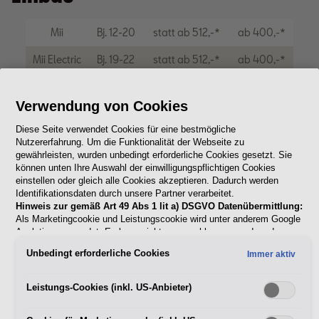
Mii
Bj. 12-20
statt ab 512,-*
ab 400,-*
Mii Electric
Bj. 19-22
statt ab 512,-*
ab 400,-*
Ibiza
Bj. 09-16
statt ab 541,-*
ab 424,-*
Verwendung von Cookies
Ibiza
Bj. 17-22
statt ab 632,-*
ab 500,-*
Diese Seite verwendet Cookies für eine bestmögliche
Arona
Bj. 17-22
statt ab 657,-*
ab 519,-*
Nutzererfahrung. Um die Funktionalität der Webseite zu
gewährleisten, wurden unbedingt erforderliche Cookies gesetzt. Sie
Leon
Bj. 12-19
statt ab 589,-*
ab 459-*
können unten Ihre Auswahl der einwilligungspflichtigen Cookies
einstellen oder gleich alle Cookies akzeptieren. Dadurch werden
Identifikationsdaten durch unsere Partner verarbeitet.
Leon
Bj. 20-22
statt ab 586,-*
ab 461-*
Hinweis zur gemäß Art 49 Abs 1 lit a) DSGVO Datenübermittlung:
Als Marketingcookie und Leistungscookie wird unter anderem Google
Altea
Bj. 04-15
statt ab 540,-*
ab 427,-*
Analytics verwendet. Es kann nicht ausgeschlossen werden, dass
Google Irland als unser Vertragspartner personenbezogene Daten in
Alhambra
Bj. 11-22
statt ab 593,-*
ab 443,-*
Unbedingt erforderliche Cookies
Immer aktiv
die USA (insbesondere dort an die Google LLC) weitergibt. In den
USA besteht kein der Europäischen Union der Sache nach
Ateca
Bj. 16-22
statt ab 542,-*
ab 411,-*
gleichwertiges Datenschutzniveau und es fehlt an einem
Leistungs-Cookies (inkl. US-Anbieter)
Angemessenheitsbeschluss der Europäischen Kommission. Hieraus
Tarraco
Bj. 18-22
statt ab 578,-*
ab 439,-*
können sich für Sie Risiken ergeben, weil Sie Ihre Rechte als